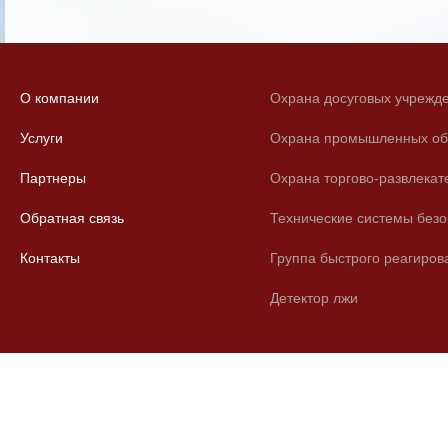
О компании
Охрана досуговых учрежд
Услуги
Охрана промышленных об
Партнеры
Охрана торгово-развлекат
Обратная связь
Технические системы безо
Контакты
Группа быстрого реагиров
Детектор лжи